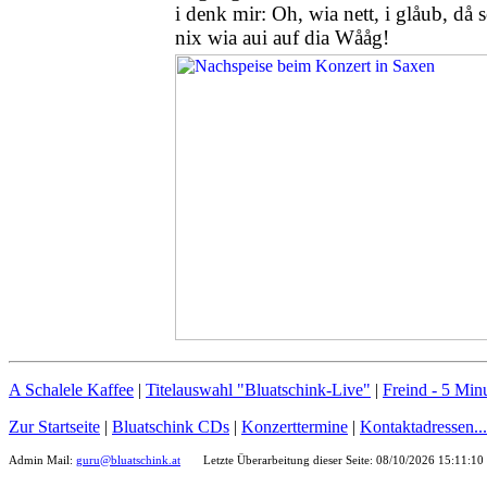
i denk mir: Oh, wia nett, i glåub, då 
nix wia aui auf dia Wååg!
A Schalele Kaffee
|
Titelauswahl "Bluatschink-Live"
|
Freind -
5 Minu
Zur Startseite
|
Bluatschink CDs
|
Konzerttermine
|
Kontaktadressen...
Admin Mail:
guru@bluatschink.at
Letzte Überarbeitung dieser Seite: 08/10/2026 15:11:10