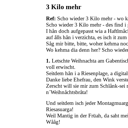
3 Kilo mehr
Ref:
Scho wieder 3 Kilo mehr - wo k
Scho wieder 3 Kilo mehr - des find i gå
I hån doch aufgepasst wia a Haftlmåc
auf ålls hån i verzichta, es isch it zu
Såg mir bitte, bitte, woher kehma no
Wo kehma dia denn her? Scho wieder
1.
Letschte Weihnachta am Gabentisch
voll erwischt.
Seitdem hån i a Riesenplage, a digita
Danke liebe Ehefrau, den Wink verst
Zerscht will sie mir zum Schlånk-sei 
n´Weihnåchtsbråta!
Und seitdem isch jeder Montagmuarga
Riesasuarga!
Weil Mantig in der Früah, da saht mei
Wååg!