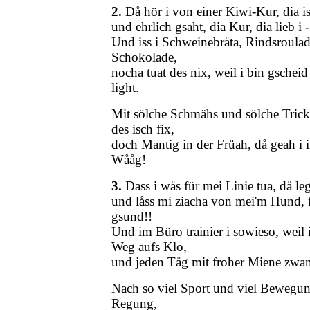
2.
Då hör i von einer Kiwi-Kur, dia is
und ehrlich gsaht, dia Kur, dia lieb i 
Und iss i Schweinebråta, Rindsroula
Schokolade,
nocha tuat des nix, weil i bin gschei
light.
Mit sölche Schmähs und sölche Tricks
des isch fix,
doch Mantig in der Früah, då geah i i
Wååg!
3.
Dass i wås für mei Linie tua, då leg
und låss mi ziacha von mei'm Hund, f
gsund!!
Und im Büro trainier i sowieso, weil 
Weg aufs Klo,
und jeden Tåg mit froher Miene zwan
Nach so viel Sport und viel Bewegung,
Regung,