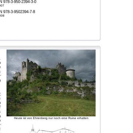
N 978-3-950-2394-3-0
007
N 978-3-9502394-7-8
008
,
n
e
s
r
u
r
s
n
f
s
a
Heute ist von Ehrenberg nur noch eine Ruine erhalten
e
r
!