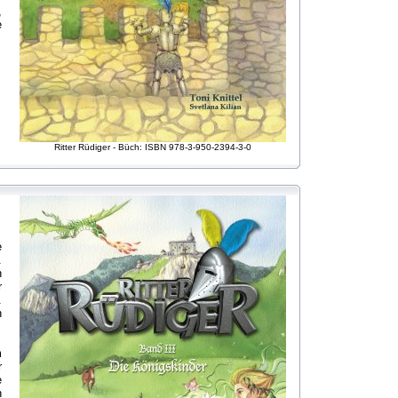
,
e
Ritter Rüdiger - Büch: ISBN 978-3-950-2394-3-0
e
.
h
r
.
n
m
r
e
n