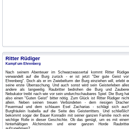
Ritter Rüdiger
Kampf um Ehrenberg
Nach seinem Abenteuer im Schwarzwassertal kommt Ritter Rüdige
verwandelt auf die Burg zurück - er ist jetzt "Der gute Geist vo
Ehrenberg". Doch als er im Zwiebelturm der Burg einziehen will, erlebt e
seine erste Überraschung. Und auch sonst wird sein Geisterleben alle
andere als langweilig. Raubritter bedrohen die Burg und Zaubere
Nebukator treibt nach wie vor sein undurchschaubares Spiel. Die Burg ha
also einen "Guten Geist" bitter nötig. Zum Glück ist Ritter Rüdiger nich
allein. Neben seinen treuen Verbündeten - dem riesigen Drache
Feuermaul und dem schlauen Esel Zacharias - schlägt sich auc
Burgfräulein Isabella auf die Seite des Geisterritters. Und schließlic
bekommt sogar der Bauer Konradin mit seiner ganzen Familie noch ein
wichtige Rolle in dieser Geschichte. Ob das genügt, um es mit eine
hinterhältigen Alchimisten und einer ganzen Horde Raubritte
aufzunehmen?