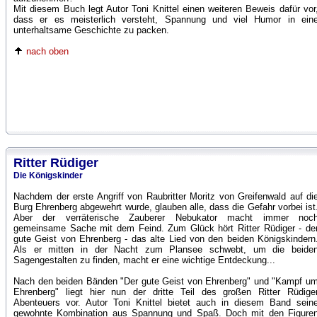
Mit diesem Buch legt Autor Toni Knittel einen weiteren Beweis dafür vor
dass er es meisterlich versteht, Spannung und viel Humor in ein
unterhaltsame Geschichte zu packen.
nach oben
Ritter Rüdiger
Die Königskinder
Nachdem der erste Angriff von Raubritter Moritz von Greifenwald auf di
Burg Ehrenberg abgewehrt wurde, glauben alle, dass die Gefahr vorbei ist
Aber der verräterische Zauberer Nebukator macht immer noc
gemeinsame Sache mit dem Feind. Zum Glück hört Ritter Rüdiger - de
gute Geist von Ehrenberg - das alte Lied von den beiden Königskindern
Als er mitten in der Nacht zum Plansee schwebt, um die beide
Sagengestalten zu finden, macht er eine wichtige Entdeckung...
Nach den beiden Bänden "Der gute Geist von Ehrenberg" und "Kampf u
Ehrenberg" liegt hier nun der dritte Teil des großen Ritter Rüdige
Abenteuers vor. Autor Toni Knittel bietet auch in diesem Band sein
gewohnte Kombination aus Spannung und Spaß. Doch mit den Figure