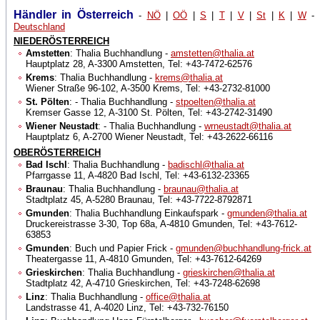
Händler in Österreich
-
NÖ
|
OÖ
|
S
|
T
|
V
|
St
|
K
|
W
-
Deutschland
NIEDERÖSTERREICH
Amstetten
: Thalia Buchhandlung -
amstetten@thalia.at
Hauptplatz 28, A-3300 Amstetten, Tel: +43-7472-62576
Krems
: Thalia Buchhandlung -
krems@thalia.at
Wiener Straße 96-102, A-3500 Krems, Tel: +43-2732-81000
St. Pölten
: - Thalia Buchhandlung -
stpoelten@thalia.at
Kremser Gasse 12, A-3100 St. Pölten, Tel: +43-2742-31490
Wiener Neustadt
: - Thalia Buchhandlung -
wrneustadt@thalia.at
Hauptplatz 6, A-2700 Wiener Neustadt, Tel: +43-2622-66116
OBERÖSTERREICH
Bad Ischl
: Thalia Buchhandlung -
badischl@thalia.at
Pfarrgasse 11, A-4820 Bad Ischl, Tel: +43-6132-23365
Braunau
: Thalia Buchhandlung -
braunau@thalia.at
Stadtplatz 45, A-5280 Braunau, Tel: +43-7722-8792871
Gmunden
: Thalia Buchhandlung Einkaufspark -
gmunden@thalia.at
Druckereistrasse 3-30, Top 68a, A-4810 Gmunden, Tel: +43-7612-
63853
Gmunden
: Buch und Papier Frick -
gmunden@buchhandlung-frick.at
Theatergasse 11, A-4810 Gmunden, Tel: +43-7612-64269
Grieskirchen
: Thalia Buchhandlung -
grieskirchen@thalia.at
Stadtplatz 42, A-4710 Grieskirchen, Tel: +43-7248-62698
Linz
: Thalia Buchhandlung -
office@thalia.at
Landstrasse 41, A-4020 Linz, Tel: +43-732-76150