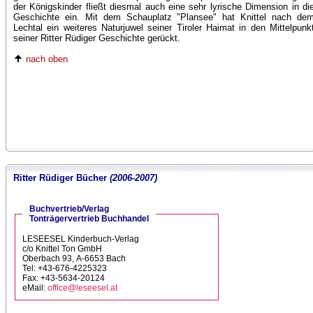
der Königskinder fließt diesmal auch eine sehr lyrische Dimension in di
Geschichte ein. Mit dem Schauplatz "Plansee" hat Knittel nach de
Lechtal ein weiteres Naturjuwel seiner Tiroler Haimat in den Mittelpunk
seiner Ritter Rüdiger Geschichte gerückt.
nach oben
Ritter Rüdiger Bücher
(2006-2007)
Buchvertrieb/Verlag
Tonträgervertrieb Buchhandel
LESEESEL Kinderbuch-Verlag
c/o Knittel Ton GmbH
Oberbach 93, A-6653 Bach
Tel: +43-676-4225323
Fax: +43-5634-20124
eMail:
office@leseesel.at