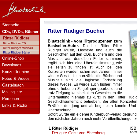
Bluatschink - Ritter Rüdiger Buch
Startseite
Ritter Rüdiger Bücher
CDs, DVDs, Bücher
Ritter Rüdiger
Bluatschink - vom Hitproduzenten zum
Ritter Rüdiger CD
Bestseller-Autor.
Da bei Ritter Ritter
Ritter Rüdiger Musicals
Rüdiger Musik, Liedtexte und auch die
Ritter Rüdiger Bücher
Geschichten auf den CDs, Büchern und den
Online-Shop
Musicals aus derselben Feder stammen,
ergibt sich hier eine Übereinstimmung, wie
Downloads
sie selten zu finden ist! Auch bei den
Konzerttermine
Konzerten wurden schon seit Jahren immer
wieder Geschichten erzählt - die Bücher und
Fotos & Videos
Musicals sind die logische Fortsetzung
dieses Weges. Es wurde auch bisher immer
Gästebuach
ohne erhobenen Zeigefinger gearbeitet und
Mailingliste
trotz Tiefgang kam bei allen Geschichten die
Unterhaltung niemals zu kurz! In den Ritter Rüd
Personen
Geschichtsunterricht betrieben. Bei allen Konzert
Links & Radio
Erzähler, der jung und alt begeistern konnte. U
Überraschung!
Sofort wurde ein eigener Kinderbuch-Verlag gegrü
den nächsten Jahren noch mehr Veröffentlichungen zu
1
Ritter Rüdiger
ISB
Der gute Geist von Ehrenberg
10/2