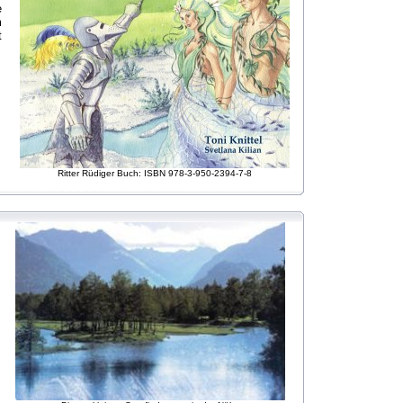
e
m
t
Ritter Rüdiger Buch: ISBN 978-3-950-2394-7-8