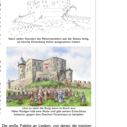
t
d
h
s
e
m
e
r
e
s
Nach vielen Stunden der Rekonstruktion war die Skizze fertig,
so könnte Ehrenberg früher ausgesehen haben
s
3
h
n
,
n
t
i
e
n
t
n
Und so sieht die Burg dann im Buch aus
Ritter Rüdiger hält eine Rede und gibt seinen Entschluss
s
bekannt, gegen den Drachen Feuermaul zu kämpfen
D. Die große Palette an Liedern, von denen die meisten