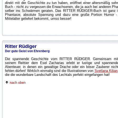
direkt mit der Geschichte zu tun haben, eröffnet einer altersmäßig se
Buch - nicht zu vergessen die Erwachsenen, die ja auch bei anderen
selber ins Schwärmen geraten. Das RITTER RÜDIGER-Buch ist ganz in d
Phantasie, absolute Spannung und dazu eine große Portion Humor
Mittelalter geliefert bekommt, umso besser!
Ritter Rüdiger
Der gute Geist von Ehrenberg
Die spannende Geschichte vom RITTER RÜDIGER. Gemeinsam mi
seinem Reittier dem Esel Zacharias erlebt er lustige und spannend
Abenteuer, in denen ein gewaltige Drache oder ein böser Zauberer nich
fehlen dürfen! Wirklich einmalig sind die Illustrationen von
Svetlana Kilian
die die wunderbare Landschaft des Lechtals perfekt eingefangen hat!
nach oben