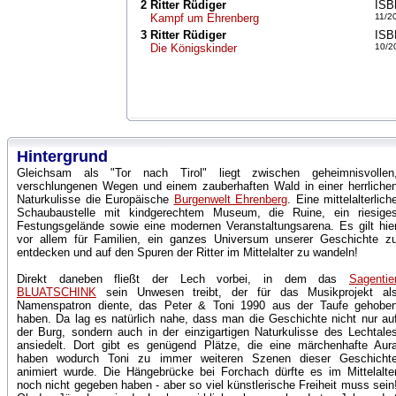
2
Ritter Rüdiger
ISB
Kampf um Ehrenberg
11/2
3
Ritter Rüdiger
ISB
Die Königskinder
10/2
Hintergrund
Gleichsam als "Tor nach Tirol" liegt zwischen geheimnisvollen
verschlungenen Wegen und einem zauberhaften Wald in einer herrliche
Naturkulisse die Europäische
Burgenwelt Ehrenberg
. Eine mittelalterlich
Schaubaustelle mit kindgerechtem Museum, die Ruine, ein riesige
Festungsgelände sowie eine modernen Veranstaltungsarena. Es gilt hie
vor allem für Familien, ein ganzes Universum unserer Geschichte z
entdecken und auf den Spuren der Ritter im Mittelalter zu wandeln!
Direkt daneben fließt der Lech vorbei, in dem das
Sagentie
BLUATSCHINK
sein Unwesen treibt, der für das Musikprojekt al
Namenspatron diente, das Peter & Toni 1990 aus der Taufe gehobe
haben. Da lag es natürlich nahe, dass man die Geschichte nicht nur au
der Burg, sondern auch in der einzigartigen Naturkulisse des Lechtale
ansiedelt. Dort gibt es genügend Plätze, die eine märchenhafte Aur
haben wodurch Toni zu immer weiteren Szenen dieser Geschicht
animiert wurde. Die Hängebrücke bei Forchach dürfte es im Mittelalte
noch nicht gegeben haben - aber so viel künstlerische Freiheit muss sein