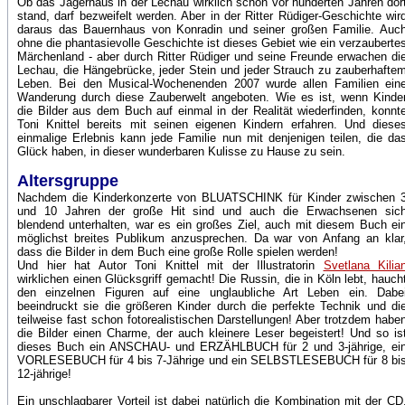
Ob das Jägerhaus in der Lechau wirklich schon vor hunderten Jahren dor
stand, darf bezweifelt werden. Aber in der Ritter Rüdiger-Geschichte wir
daraus das Bauernhaus von Konradin und seiner großen Familie. Auc
ohne die phantasievolle Geschichte ist dieses Gebiet wie ein verzauberte
Märchenland - aber durch Ritter Rüdiger und seine Freunde erwachen di
Lechau, die Hängebrücke, jeder Stein und jeder Strauch zu zauberhafte
Leben. Bei den Musical-Wochenenden 2007 wurde allen Familien ein
Wanderung durch diese Zauberwelt angeboten. Wie es ist, wenn Kinde
die Bilder aus dem Buch auf einmal in der Realität wiederfinden, konnt
Toni Knittel bereits mit seinen eigenen Kindern erfahren. Und diese
einmalige Erlebnis kann jede Familie nun mit denjenigen teilen, die da
Glück haben, in dieser wunderbaren Kulisse zu Hause zu sein.
Altersgruppe
Nachdem die Kinderkonzerte von BLUATSCHINK für Kinder zwischen 
und 10 Jahren der große Hit sind und auch die Erwachsenen sic
blendend unterhalten, war es ein großes Ziel, auch mit diesem Buch ei
möglichst breites Publikum anzusprechen. Da war von Anfang an klar
dass die Bilder in dem Buch eine große Rolle spielen werden!
Und hier hat Autor Toni Knittel mit der Illustratorin
Svetlana Kilia
wirklichen einen Glücksgriff gemacht! Die Russin, die in Köln lebt, hauch
den einzelnen Figuren auf eine unglaubliche Art Leben ein. Dabe
beeindruckt sie die größeren Kinder durch die perfekte Technik und di
teilweise fast schon fotorealistischen Darstellungen! Aber trotzdem habe
die Bilder einen Charme, der auch kleinere Leser begeistert! Und so is
dieses Buch ein ANSCHAU- und ERZÄHLBUCH für 2 und 3-jährige, ei
VORLESEBUCH für 4 bis 7-Jährige und ein SELBSTLESEBUCH für 8 bi
12-jährige!
Ein unschlagbarer Vorteil ist dabei natürlich die Kombination mit der C