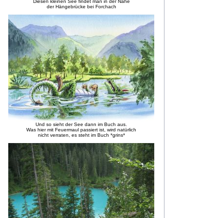
Diesen kleinen See findet man in der Nähe
der Hängebrücke bei Forchach
Und so sieht der See dann im Buch aus.
Was hier mit Feuermaul passiert ist, wird natürlich
nicht verraten, es steht im Buch *grins*