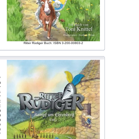
Ritter Rüdiger Buch: ISBN 3-200-00803-2
r
n
r
s
r
t
t
n
h
h
e
m
r