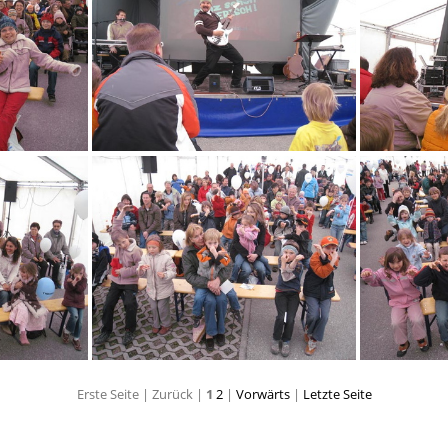
AZ 495
AZ 502
Erste Seite |
Zurück |
1
2
|
Vorwärts
|
Letzte Seite
AZ 517