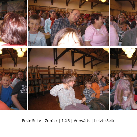
1
OMAISEL 553
7
OMAISEL 558
Erste Seite
|
Zurück
|
1
2
3
|
Vorwärts
|
Letzte Seite
2
OMAISEL 567