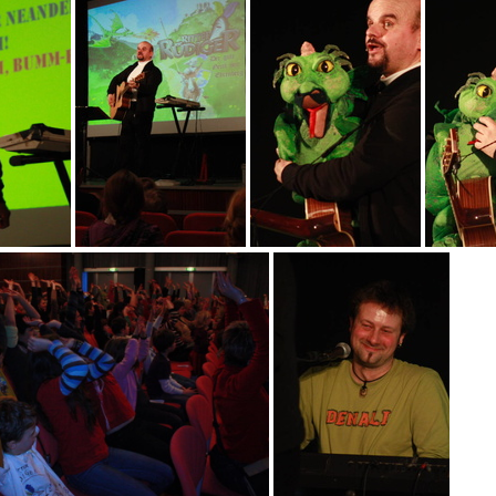
03
05
19
23