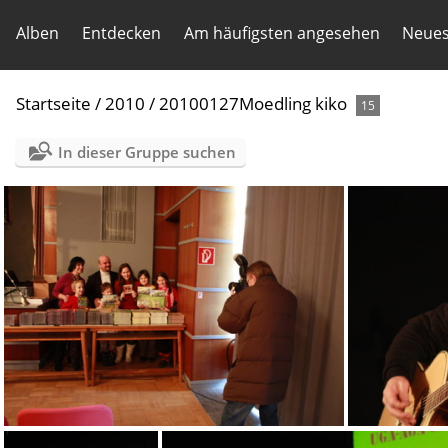
Alben
Entdecken
Am häufigsten angesehen
Neues
Startseite
/
2010
/
20100127Moedling kiko
15
In dieser Gruppe suchen