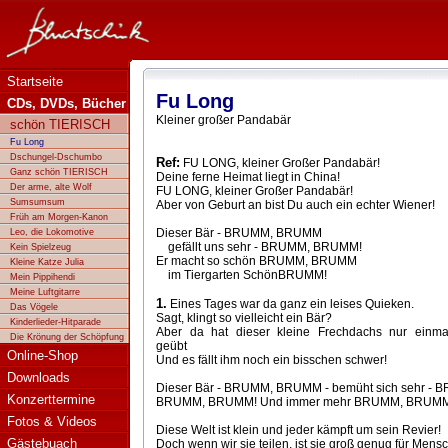
Bluatschink - Fu Long
Startseite
Fu Long
CDs, DVDs, Bücher
Kleiner großer Pandabär
schön TIERISCH
Fu Long
Dschungel-Dschumbo
Ref:
FU LONG, kleiner Großer Pandabär!
Ganz schön TIERISCH
Deine ferne Heimat liegt in China!
Der arme, alte Wolf
FU LONG, kleiner Großer Pandabär!
Sumsumsum
Aber von Geburt an bist Du auch ein echter Wiener!
Früh am Morgen-Kanon
Dieser Bär - BRUMM, BRUMM
Leo, die Lokomotive
gefällt uns sehr - BRUMM, BRUMM!
Kein Spielzeug
Er macht so schön BRUMM, BRUMM
Kleine Katze Julia
im Tiergarten SchönBRUMM!
Mein Pippihendi
Meine Luftgitarre
1.
Eines Tages war da ganz ein leises Quieken.
Das Vögele
Sagt, klingt so vielleicht ein Bär?
Kinderlieder-Hitparade
Aber da hat dieser kleine Frechdachs nur einma
Die Krönung der Schöpfung
geübt
Online-Shop
Und es fällt ihm noch ein bisschen schwer!
Downloads
Dieser Bär - BRUMM, BRUMM - bemüht sich sehr -
Konzerttermine
BRUMM, BRUMM! Und immer mehr BRUMM, BRUMM
Fotos & Videos
Diese Welt ist klein und jeder kämpft um sein Revier!
Gästebuach
Doch wenn wir sie teilen, ist sie groß genug für Mensc