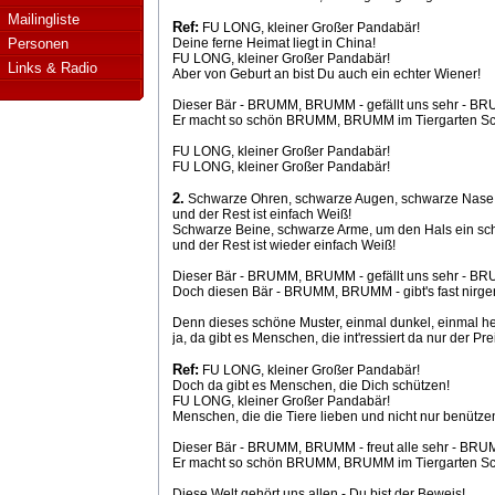
Mailingliste
Ref:
FU LONG, kleiner Großer Pandabär!
Personen
Deine ferne Heimat liegt in China!
FU LONG, kleiner Großer Pandabär!
Links & Radio
Aber von Geburt an bist Du auch ein echter Wiener!
Dieser Bär - BRUMM, BRUMM - gefällt uns sehr - 
Er macht so schön BRUMM, BRUMM im Tiergarten 
FU LONG, kleiner Großer Pandabär!
FU LONG, kleiner Großer Pandabär!
2.
Schwarze Ohren, schwarze Augen, schwarze Nase
und der Rest ist einfach Weiß!
Schwarze Beine, schwarze Arme, um den Hals ein sc
und der Rest ist wieder einfach Weiß!
Dieser Bär - BRUMM, BRUMM - gefällt uns sehr - 
Doch diesen Bär - BRUMM, BRUMM - gibt's fast nir
Denn dieses schöne Muster, einmal dunkel, einmal hel
ja, da gibt es Menschen, die int'ressiert da nur der Pr
Ref:
FU LONG, kleiner Großer Pandabär!
Doch da gibt es Menschen, die Dich schützen!
FU LONG, kleiner Großer Pandabär!
Menschen, die die Tiere lieben und nicht nur benütze
Dieser Bär - BRUMM, BRUMM - freut alle sehr - B
Er macht so schön BRUMM, BRUMM im Tiergarten 
Diese Welt gehört uns allen - Du bist der Beweis!