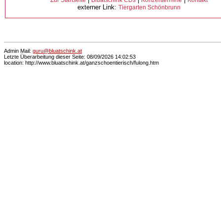
Zur Startseite
Bluatschink CDs
Konzerttermine
Kontakt
externer Link:
Tiergarten Schönbrunn
Admin Mail:
guru@bluatschink.at
Letzte Überarbeitung dieser Seite: 08/09/2026 14:02:53
location: http://www.bluatschink.at/ganzschoentierisch/fulong.htm