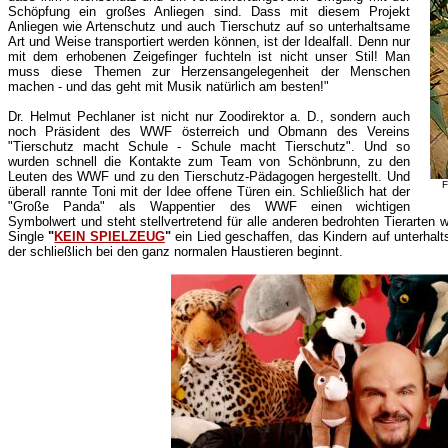
Schöpfung ein großes Anliegen sind. Dass mit diesem Projekt
Anliegen wie Artenschutz und auch Tierschutz auf so unterhaltsame
Art und Weise transportiert werden können, ist der Idealfall. Denn nur
mit dem erhobenen Zeigefinger fuchteln ist nicht unser Stil! Man
muss diese Themen zur Herzensangelegenheit der Menschen
machen - und das geht mit Musik natürlich am besten!"
Dr. Helmut Pechlaner ist nicht nur Zoodirektor a. D., sondern auch
noch Präsident des WWF österreich und Obmann des Vereins
"Tierschutz macht Schule - Schule macht Tierschutz". Und so
wurden schnell die Kontakte zum Team von Schönbrunn, zu den
Leuten des WWF und zu den Tierschutz-Pädagogen hergestellt. Und
F
überall rannte Toni mit der Idee offene Türen ein. Schließlich hat der
"Große Panda" als Wappentier des WWF einen wichtigen
Symbolwert und steht stellvertretend für alle anderen bedrohten Tierarten 
Single
"
KEIN SPIELZEUG
"
ein Lied geschaffen, das Kindern auf unterhalt
der schließlich bei den ganz normalen Haustieren beginnt.