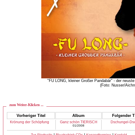
"FU LONG, kleiner Großer Pandabär" - der neust
(Foto: Nusser/Aichn
zum Weiter-Klicken ...
Vorheriger Titel
Album
Folgender Ti
Krönung der Schöpfung
Ganz schön TIERISCH
Dschungel-D
01/2008
|
|
|