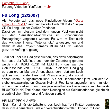
Hörprobe "Fu Long"
Fu Long Video bei YouTube -
mehr...
Fu Long (12/2007)
Als Vorbote auf das neue Kinderlieder-Album "
Ganz
schön TIERISCH
" erschien bereits Ende 2007 die Single-
CD Fu Long, kleiner Großer Pandabär.
Dabei soll mit diesem Lied dem jungen Publikum nicht
nur den Sensations-Nachwuchs im Schönbrunner
Pandagehege vorgestellt werden. Es wird im Text auch
das wichtige Thema "Artenschutz" angesprochen und
damit ist das Projekt namens BLUATSCHINK wieder
ganz am Anfang angelangt.
1990 hat Toni ein Lied geschrieben, das dazu beigetragen
hat, dass der Wildfluss Lech vor der Zerstörung gerettet
wurde - A HASCHRECK IM LECHTL - das war die
Geburtsstunde von BLUATSCHINK. In diesem Lied ging
es zum ersten Mal um Artenschutz, denn dort am Lech
gibt es noch viele Tier- und Pflanzenarten, die sonst
schon überall ausgestorben sind. Als der Liedermacher jetzt von der Ge
siebenundzwanzigsten Grades Helmut Pechlaner angerufen und ihm die Id
nützen, hier vielleicht auch ein paar ernsthaftere Gedanken zum Thema Art
BLUATSCHINK Toni Knittel einen Neubeginn als Solokünstler dar, gleichzeiti
ursprünglichen Themen und Anliegen zurück!
HELMUT PECHLANER:
"Beim Kampf für die Erhaltung des Lech hat Toni Knittel bewiesen,
dass ihm Artenschutz und ein verantwortungsvoller Umgang mit der