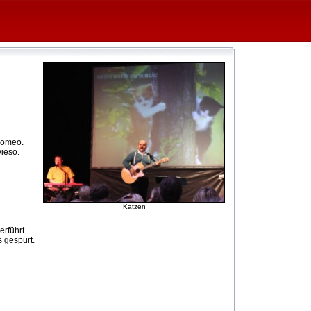
 Romeo.
wieso.
Katzen
rführt.
s gespürt.