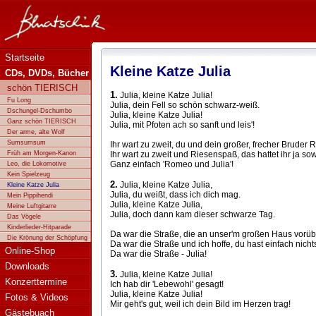
Bluatschink - Kleine Katze Julia
Startseite
Kleine Katze Julia
CDs, DVDs, Bücher
schön TIERISCH
1.
Julia, kleine Katze Julia!
Fu Long
Julia, dein Fell so schön schwarz-weiß.
Dschungel-Dschumbo
Julia, kleine Katze Julia!
Ganz schön TIERISCH
Julia, mit Pfoten ach so sanft und leis'!
Der arme, alte Wolf
Sumsumsum
Ihr wart zu zweit, du und dein großer, frecher Bruder
Früh am Morgen-Kanon
Ihr wart zu zweit und Riesenspaß, das hattet ihr ja so
Ganz einfach 'Romeo und Julia'!
Leo, die Lokomotive
Kein Spielzeug
2.
Julia, kleine Katze Julia,
Kleine Katze Julia
Julia, du weißt, dass ich dich mag.
Mein Pippihendi
Julia, kleine Katze Julia,
Meine Luftgitarre
Julia, doch dann kam dieser schwarze Tag.
Das Vögele
Kinderlieder-Hitparade
Da war die Straße, die an unser'm großen Haus vorübe
Die Krönung der Schöpfung
Da war die Straße und ich hoffe, du hast einfach nicht
Online-Shop
Da war die Straße - Julia!
Downloads
3.
Julia, kleine Katze Julia!
Konzerttermine
Ich hab dir 'Lebewohl' gesagt!
Julia, kleine Katze Julia!
Fotos & Videos
Mir geht's gut, weil ich dein Bild im Herzen trag!
Gästebuach