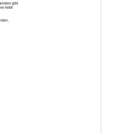
gendwo gibt.
re liebt!
unden,