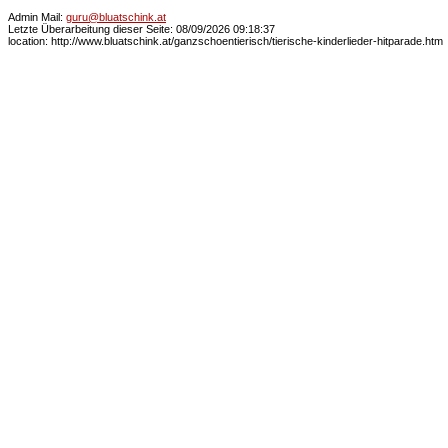
Admin Mail:
guru@bluatschink.at
Letzte Überarbeitung dieser Seite: 08/09/2026 09:18:37
location: http://www.bluatschink.at/ganzschoentierisch/tierische-kinderlieder-hitparade.htm