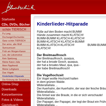
Bluatschink - Kinderlieder-Hitparade
Startseite
Kinderlieder-Hitparade
CDs, DVDs, Bücher
schön TIERISCH
Füße auf den Boden macht BUMM!
Fu Long
Hände zusammen macht KLATSCH!
Dschungel-Dschumbo
BUMM-BUMM! KLATSCH-KLATSCH!
Ganz schön TIERISCH
BUMM-KLATSCH! KLATSCH-BUMM!
Der arme, alte Wolf
BUMM-KLATSCH-KLATSCH! BUMM-BUMM
Sumsumsum
KLATSCH!
Früh am Morgen-Kanon
Der Breitmaulfrosch
Leo, die Lokomotive
Der Breitmaulfrosch, quaqua,
Kein Spielzeug
der hat a broate Gosch, quaqua,
Kleine Katze Julia
der hat a broates Maul, qua, qua -
Mein Pippihendi
der liabe Breitmaulfrosch!
Meine Luftgitarre
Das Vögele
Die Vogelhochzeit
Kinderlieder-Hitparade
Ein Vogel wollte Hochzeit halten
Die Krönung der Schöpfung
in dem grünen Walde.
Online-Shop
Widerallallala ...
Der Auerhahn, der Auerhahn, der war der fesche Bräu
Downloads
Widerallallala ...
Konzerttermine
Die Amsel war die Braute, in die er sich verschaute!
Widerallallala ...
Fotos & Videos
Der Papagei, der Papagei, der legt der Braut ein Früh
Gästebuach
Widerallallala ...