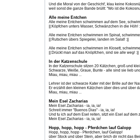
Und die Moral von der Geschicht', klau keine Kokosnü
weil sonst die ganze Bande brüllt: "Wo ist die Kokosnus
Alle meine Entchen
Alle meine Entchen schwimmen auf dem See, schwi
||:Köpfchen unters Wasser, Schwänzchen in die Höh! :
Alle meine Entchen schwimmen im Spinat, schwimmen
||:Rutschen übers Spiegelei, landen im Salat! :||
Alle meine Entchen schwimmen im Klosett, schwimmen
||:Drückt man auf das Knöpfchen, sind sie alle weg! :||
In der Katzenschule
In der Katzenschule sitzen 20 Kätzchen, groß und klei
Schwarze, Weiße, Graue, Bunte - alle sind sie lieb und
Miau, miau, miau ...
Lehrer ist der schwarze Kater mit der Brille auf der Nas
Er erzählt den kleinen Kätzchen über dies und über d
Miau, miau, miau ...
Mein Esel Zacharias
Mein Esel Zacharias - ia, ia, ia!
Schreit immer "Buenos Dias" - ia, ia, ia!
Und tu ich auf dem Esel reiten, sitzt ein Esel auf dem 
Mein Esel Zacharias - ia, ia, ia!
Hopp, hopp, hopp - Pferdchen lauf Galopp
Hopp, hopp, hopp - Pferdchen, lauf Galopp!
über Stock und über Stein, aber brich dir nicht das Bei