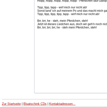
Hopp, hopp, hopp, hopp, hopp - Pferdchen lauf Galop
Tipp, tipp, tapp - wirf mich nur nicht ab!
Sonst land' ich auf meinem Po und das macht mich gar
Tipp, tipp, tipp, tipp, tapp - wirf mich nur nicht ab!
Brr, brr, he - steh, mein Pferdchen, steh!
Jetzt ist dieses Liedchen aus, doch wir geh'n noch nic
Brr, brr, brr, brr, he - steh mein Pferdchen, steh!
Zur Startseite
|
Bluatschink CDs
|
Kontaktadressen...