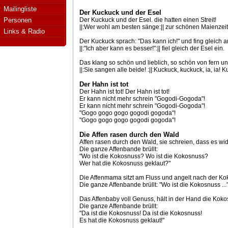
Mailingliste
Der Kuckuck und der Esel
Personen
Der Kuckuck und der Esel. die hatten einen Streit!
||:Wer wohl am besten sänge:|| zur schönen Maienzeit
Links & Radio
Der Kuckuck sprach: "Das kann ich!" und fing gleich an
||:"Ich aber kann es besser!":|| fiel gleich der Esel ein.
Das klang so schön und lieblich, so schön von fern u
||:Sie sangen alle beide! :||:Kuckuck, kuckuck, ia, ia! Ku
Der Hahn ist tot
Der Hahn ist tot! Der Hahn ist tot!
Er kann nicht mehr schrein "Gogodi-Gogoda"!
Er kann nicht mehr schrein "Gogodi-Gogoda"!
"Gogo gogo gogo gogodi gogoda"!
"Gogo gogo gogo gogodi gogoda"!
Die Affen rasen durch den Wald
Affen rasen durch den Wald, sie schreien, dass es wid
Die ganze Affenbande brüllt:
"Wo ist die Kokosnuss? Wo ist die Kokosnuss?
Wer hat die Kokosnuss geklaut?"
Die Affenmama sitzt am Fluss und angelt nach der Ko
Die ganze Affenbande brüllt: "Wo ist die Kokosnuss ...
Das Affenbaby voll Genuss, hält in der Hand die Koko
Die ganze Affenbande brüllt:
"Da ist die Kokosnuss! Da ist die Kokosnuss!
Es hat die Kokosnuss geklaut!"