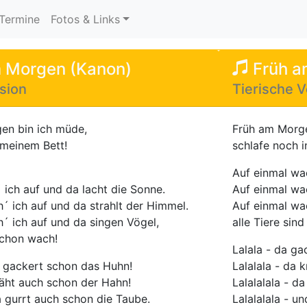
urrent)
Termine
Fotos & Links
 Morgen (Kanon)
Früh a
sion
Tierische V
en bin ich müde,
Früh am Morge
 meinem Bett!
schlafe noch i
Auf einmal wac
ich auf und da lacht die Sonne.
Auf einmal wac
´ ich auf und da strahlt der Himmel.
Auf einmal wa
´ ich auf und da singen Vögel,
alle Tiere sin
 schon wach!
Lalala - da g
a gackert schon das Huhn!
Lalalala - da 
kräht auch schon der Hahn!
Lalalalala - d
da gurrt auch schon die Taube.
Lalalalala - un