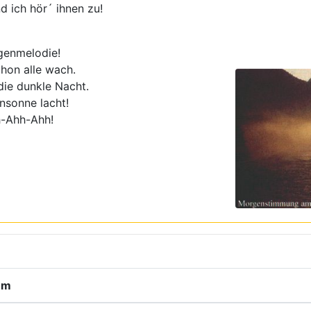
nd ich hör´ ihnen zu!
genmelodie!
chon alle wach.
 die dunkle Nacht.
nsonne lacht!
h-Ahh-Ahh!
um