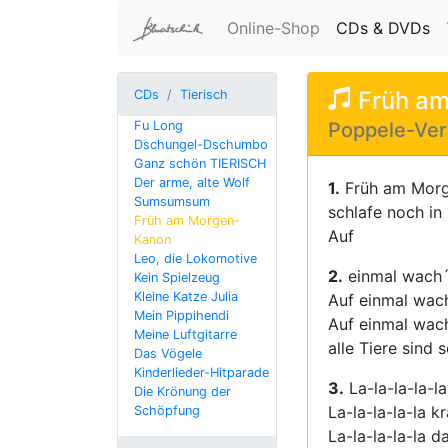
(c
Online-Shop
CDs & DVDs
Früh am
CDs
Tierisch
Fu Long
Poppele-Ver
Dschungel-Dschumbo
Ganz schön TIERISCH
Der arme, alte Wolf
1.
Früh am Morg
Sumsumsum
schlafe noch in
Früh am Morgen-
Auf
Kanon
Leo, die Lokomotive
2.
einmal wach´ 
Kein Spielzeug
Kleine Katze Julia
Auf einmal wach
Mein Pippihendi
Auf einmal wach
Meine Luftgitarre
alle Tiere sind
Das Vögele
Kinderlieder-Hitparade
3.
La-la-la-la-l
Die Krönung der
La-la-la-la-la 
Schöpfung
La-la-la-la-la 