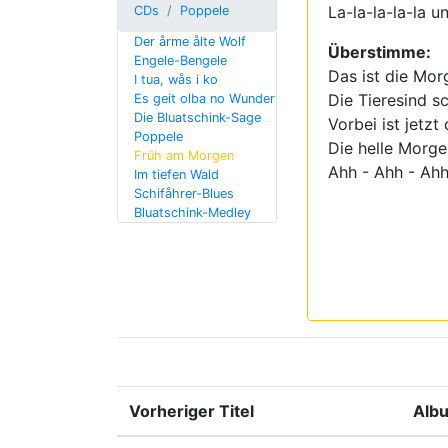
La-la-la-la-la u
CDs
Poppele
Der årme ålte Wolf
Überstimme:
Engele-Bengele
Das ist die Mor
I tua, wås i ko
Die Tieresind s
Es geit olba no Wunder
Die Bluatschink-Sage
Vorbei ist jetzt
Poppele
Die helle Morge
Früh am Morgen
Ahh - Ahh - Ah
Im tiefen Wald
Schifåhrer-Blues
Bluatschink-Medley
Vorheriger Titel
Alb