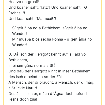
Hearza no gruaß!
Und koaner saht: "Iatz"! Und koaner saht: "G
´schnall"!
Und koar saht: "Ma muaß"!
S´geit ålba no a Bethlehem, s´geit ålba no
Wunder!
Mir müaßa blos secha könna - s´geit ålba no
Wunder!
3.
Då isch der Herrgott kehnt auf´s Fald vo
Bethlehem,
in einem gånz normala Ståll!
Und daß der Herrgott kinnt in inser Bethlehem,
des isch o heind no so der Fåll!
A Mensch, der di braucht, a Mensch, der di måg,
a Stückle Natur!
Des ålles isch er, måch d´Ågua doch aufund
liesna doch zua!