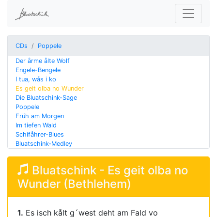
CDs
Poppele
Der årme ålte Wolf
Engele-Bengele
I tua, wås i ko
Es geit olba no Wunder
Die Bluatschink-Sage
Poppele
Früh am Morgen
Im tiefen Wald
Schifåhrer-Blues
Bluatschink-Medley
Bluatschink - Es geit olba no
Wunder (Bethlehem)
1.
Es isch kålt g´west deht am Fald vo