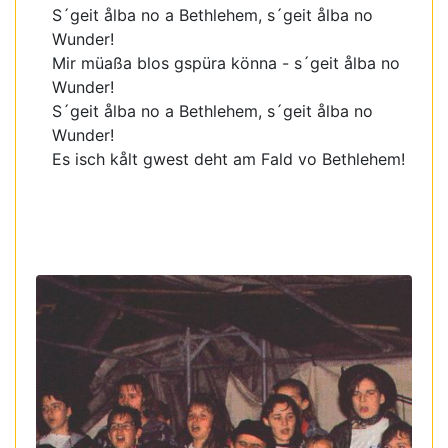
S´geit ålba no a Bethlehem, s´geit ålba no
Wunder!
Mir müaßa blos gspüra könna - s´geit ålba no
Wunder!
S´geit ålba no a Bethlehem, s´geit ålba no
Wunder!
Es isch kålt gwest deht am Fald vo Bethlehem!