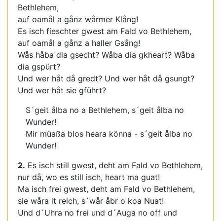
Bethlehem,
auf oamål a gånz wårmer Klång!
Es isch fieschter gwest am Fald vo Bethlehem,
auf oamål a gånz a haller Gsång!
Wås håba dia gsecht? Wåba dia gkheart? Wåba
dia gspürt?
Und wer håt då gredt? Und wer håt då gsungt?
Und wer håt sie gführt?
S´geit ålba no a Bethlehem, s´geit ålba no
Wunder!
Mir müaßa blos heara könna - s´geit ålba no
Wunder!
2.
Es isch still gwest, deht am Fald vo Bethlehem,
nur då, wo es still isch, heart ma guat!
Ma isch frei gwest, deht am Fald vo Bethlehem,
sie wåra it reich, s´wår åbr o koa Nuat!
Und d´Uhra no frei und d´Auga no off und