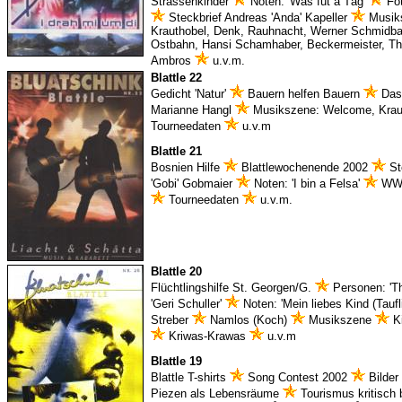
Strassenkinder
Noten: 'Wås füt a Tåg'
Fot
Steckbrief Andreas 'Anda' Kapeller
Musik
Krauthobel, Denk, Rauhnacht, Werner Schmidba
Ostbahn, Hansi Schamhaber, Beckermeister, Th
Ambros
u.v.m.
Blattle 22
Gedicht 'Natur'
Bauern helfen Bauern
Das
Marianne Hangl
Musikszene: Welcome, Krau
Tourneedaten
u.v.m
Blattle 21
Bosnien Hilfe
Blattlewochenende 2002
St
'Gobi' Gobmaier
Noten: 'I bin a Felsa'
WWF 
Tourneedaten
u.v.m.
Blattle 20
Flüchtlingshilfe St. Georgen/G.
Personen: 'T
'Geri Schuller'
Noten: 'Mein liebes Kind (Taufl
Streber
Namlos (Koch)
Musikszene
Ki
Kriwas-Krawas
u.v.m
Blattle 19
Blattle T-shirts
Song Contest 2002
Bilder 
Piezen als Lebensräume
Tourismus kritisch 