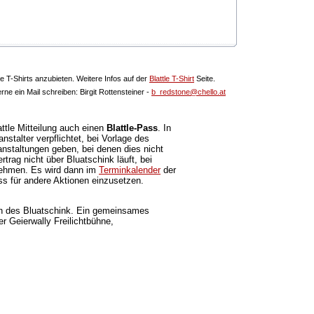
e T-Shirts anzubieten. Weitere Infos auf der
Blattle T-Shirt
Seite.
rne ein Mail schreiben: Birgit Rottensteiner -
b_redstone@chello.at
ttle Mitteilung auch einen
Blattle-Pass
. In
stalter verpflichtet, bei Vorlage des
nstaltungen geben, bei denen dies nicht
trag nicht über Bluatschink läuft, bei
lnehmen. Es wird dann im
Terminkalender
der
ass für andere Aktionen einzusetzen.
en des Bluatschink. Ein gemeinsames
 Geierwally Freilichtbühne,