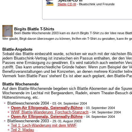
Spezial-CD III
Blattle-CD-III
- Bluatschink und Freunde
Birgits Blattle T-Shirts
Beim Blattle-Wochenende 2003 kam es durch Birgits T-Shirt zu der Idee neue Blattl
Wer glaubt, Birgit davon überzeugen zu können, ihr/ihm ein T-Shirt zu gestalten, kann ihr ge
Blattle-Angebote
Sobald das Blattle einbezahlt wurde, schicken wir euch mit der nächsten Bla
jedem Bluatschink-Vertrag ist inzwischen ein Passus enthalten, der den Veran
Passes eine Ermäsigung zu gewähren. Es wird natürlich auch weiterhin Vera
zutrifft. Das kann unterschiedliche Gründe haben: Wenn zum Beispiel der Ver
Benefizveranstaltungen und bei Konzerten, an denen mehrere Künstler tei
Vermerk 'kein Blattle Pass' stehen! Es ist aber auch geplant, den Blattle-P
Blattle Wochenende
Auf dem Blattle-Wochenende begeben sich Blattle Abonenten auf die Spur
Wochenende im Lechtal mit Bergwandern, Radeln, einem Theater-Besuch der
Hüttenstimmung, etc.
Blattlewochenende 2004 -
03.-04. September 2004
+
Open-Air Elbigenalp, Geierwally-Bühne
-
03. September 2004
+
WWF Blattle-Wanderung, Forchach-Stanzach
-
04. September 2004
+
Open-Air Elbigenalp, Geierwally-Bühne
-
04. September 2004
Blattlewochenende 2003 -
29.-31. August 2003
+
Teil 1: Lech-Wanderung mit dem WWF
+
Teil 2: Madau