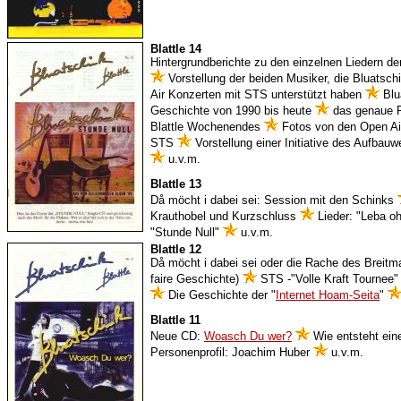
Blattle 14
Hintergrundberichte zu den einzelnen Liedern de
Vorstellung der beiden Musiker, die Bluatsch
Air Konzerten mit STS unterstützt haben
Blua
Geschichte von 1990 bis heute
das genaue 
Blattle Wochenendes
Fotos von den Open Ai
STS
Vorstellung einer Initiative des Aufbau
u.v.m.
Blattle 13
Då möcht i dabei sei: Session mit den Schinks
Krauthobel und Kurzschluss
Lieder: "Leba oh
"Stunde Null"
u.v.m.
Blattle 12
Då möcht i dabei sei oder die Rache des Breitm
faire Geschichte)
STS -"Volle Kraft Tournee"
Die Geschichte der "
Internet Hoam-Seita
"
Blattle 11
Neue CD:
Woasch Du wer?
Wie entsteht ei
Personenprofil: Joachim Huber
u.v.m.