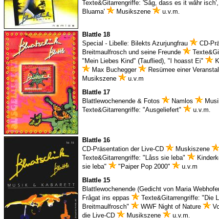
Texte&Gitarrengriffe: 'Såg, dass es it wåhr isch',
Bluama'
Musikszene
u.v.m.
Blattle 18
Special - Libelle: Bilekts Azurjungfrau
CD-Präs
Breitmaulfrosch und seine Freunde
Texte&Git
"Mein Liebes Kind" (Tauflied), "I hoasst Ei"
K
Max Buchegger
Resümee einer Veranstal
Musikszene
u.v.m
Blattle 17
Blattlewochenende & Fotos
Namlos
Musi
Texte&Gitarrengriffe: "Ausgeliefert"
u.v.m.
Blattle 16
CD-Präsentation der Live-CD
Muskiszene
Texte&Gitarrengriffe: "Låss sie leba"
Kinderk
sie leba"
"Paiper Pop 2000"
u.v.m
Blattle 15
Blattlewochenende (Gedicht von Maria Webhofer,
Frågat ins eppas
Texte&Gitarrengriffe: "Die L
Breitmaulfrosch"
WWF Night of Nature
Vo
die Live-CD
Musikszene
u.v.m.