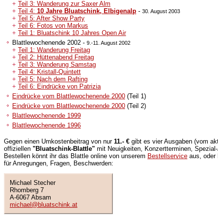
+
Teil 3: Wanderung zur Saxer Alm
+
Teil 4:
10 Jahre Bluatschink, Elbigenalp
-
30. August 2003
+
Teil 5: After Show Party
+
Teil 6: Fotos von Markus
+
Teil 1: Bluatschink 10 Jahres Open Air
Blattlewochenende 2002 -
9.-11. August 2002
+
Teil 1: Wanderung Freitag
+
Teil 2: Hüttenabend Freitag
+
Teil 3: Wanderung Samstag
+
Teil 4: Kristall-Quintett
+
Teil 5: Nach dem Rafting
+
Teil 6: Eindrücke von Patrizia
Eindrücke vom Blattlewochenende 2000
(Teil 1)
Eindrücke vom Blattlewochenende 2000
(Teil 2)
Blattlewochenende 1999
Blattlewochenende 1996
Gegen einen Umkostenbeitrag von nur
11.- €
gibt es vier Ausgaben (vom akt
offiziellen
"Bluatschink-Blattle"
mit Neuigkeiten, Konzertterminen, Spezial
Bestellen könnt ihr das Blattle online von unserem
Bestellservice
aus, oder 
für Anregungen, Fragen, Beschwerden:
Michael Stecher
Rhomberg 7
A-6067 Absam
michael@bluatschink.at