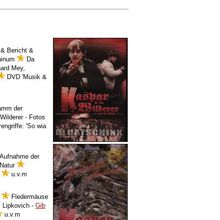
& Bericht &
thinum
Da
ard Mey,
DVD 'Musik &
amm der
Wilderer - Fotos
engriffe: 'So wia
Aufnahme der
 Natur
n
u.v.m
l
Fledermäuse
 Lipkovich -
Gib
u.v.m