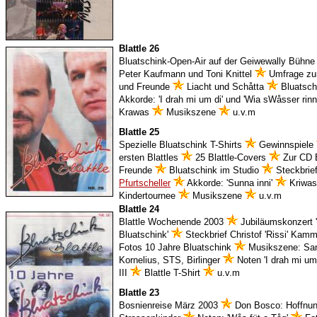
Blattle 26
Bluatschink-Open-Air auf der Geiwewally Bühn
Peter Kaufmann und Toni Knittel
Umfrage zur
und Freunde
Liacht und Schåtta
Bluatsch
Akkorde: 'I drah mi um di' und 'Wia sWåsser rinn
Krawas
Musikszene
u.v.m
Blattle 25
Spezielle Bluatschink T-Shirts
Gewinnspiele
ersten Blattles
25 Blattle-Covers
Zur CD B
Freunde
Bluatschink im Studio
Steckbrie
Pfurtscheller
Akkorde: 'Sunna inni'
Kriwa
Kindertournee
Musikszene
u.v.m
Blattle 24
Blattle Wochenende 2003
Jubiläumskonzert 
Bluatschink'
Steckbrief Christof 'Rissi' Kam
Fotos 10 Jahre Bluatschink
Musikszene: San
Kornelius, STS, Birlinger
Noten 'I drah mi um
III
Blattle T-Shirt
u.v.m
Blattle 23
Bosnienreise März 2003
Don Bosco: Hoffnun