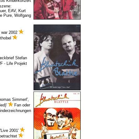
os Kinderkonzert
szene:
uer, EAV, Kurt
e Pure, Wolfgang
 war 2002
thobel
eckbrief Stefan
- Life Projekt
homas Simmerl',
ied)'
Fan oder
nderzeichnungen
'Live 2001'
betrachtet