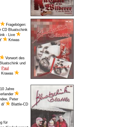
e
Fragebögen:
 CD Bluatschink
ink - Live
t'
Kriwas
Vorwort des
luatschink und
f
Paul
s Krawas
'10 Jahre
merlander
dee, Peter
 di'
Blattle-CD
g für