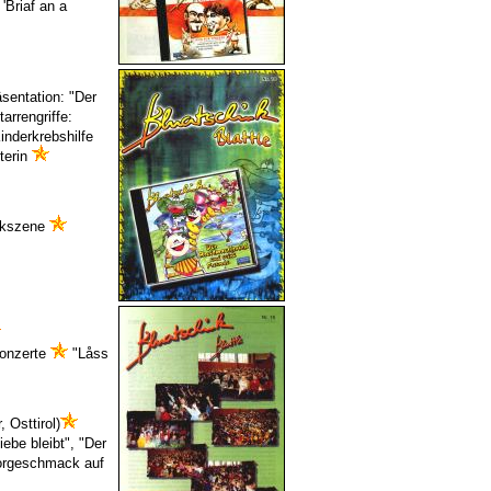
 'Briaf an a
entation: "Der
arrengriffe:
inderkrebshilfe
terin
kszene
onzerte
"Låss
 Osttirol)
iebe bleibt", "Der
rgeschmack auf