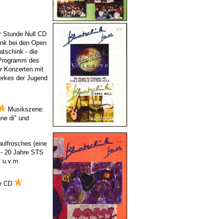
r Stunde Null CD
ink bei den Open
tschink - die
Programm des
r Konzerten mit
werkes der Jugend
Musikszene:
ne di" und
aulfrosches (eine
 - 20 Jahre STS
u.v.m.
ne CD