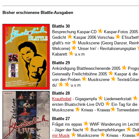
Bisher erschienene Blattle-Ausgaben
Blattle 30
Besprechung Kaspar-CD
Kaspar-Fotos 2005 
Gedicht
Kaspar 2006 Vorschau
E'lisa'be
gfallt's mir
Musikszene (Georg Danzer, Reinh
Welcome)
'Unser Inn' - Revitalisierungsplan
Kabarett
u.v.m
Blattle 29
Ankündigung Blattlewochenende 2005
Progr
Geierwally Freilichtbühne 2005
Kaspar & die 
von den Proben
Musikszene
Texte&Gitarr
du'
u.v.m
Blattle 28
Krauthobel
- Gigagampfa
Liederwerkstatt
ersten Bluatschink-Live DVD
Ein Tag für die
Musikszene
Kriwas - Krawas
Torneedate
Blattle 27
Frågat ins eppas
WWF Wanderung im Lecht
- Jäger der Nacht
Buchempfehlungen
Didi
mir Musik
Musikszene
Kriwas - Krawas