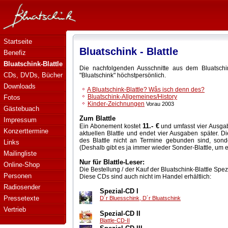
Bluatschink - Blattle
Startseite
Bluatschink - Blattle
Benefiz
Bluatschink-Blattle
Die nachfolgenden Ausschnitte aus dem Bluatschi
CDs, DVDs, Bücher
"Bluatschink" höchstpersönlich.
Downloads
A Bluatschink-Blattle? Wås isch denn des?
Bluatschink-Allgemeines/History
Fotos
Kinder-Zeichnungen
Vorau 2003
Gästebuach
Zum Blattle
Impressum
11.- €
Ein Abonement kostet
und umfasst vier Ausgabe
Konzerttermine
aktuellen Blattle und endet vier Ausgaben später. D
des Blattle nicht an Termine gebunden sind, son
Links
(Deshalb gibt es ja immer wieder Sonder-Blattle, um 
Mailingliste
Nur für Blattle-Leser:
Online-Shop
Die Bestellung / der Kauf der Bluatschink-Blattle Spez
Personen
Diese CDs sind auch nicht im Handel erhältlich:
Radiosender
Spezial-CD I
Pressetexte
D´r Bluesschink, D´r Bluatschink
Vertrieb
Spezial-CD II
Blattle-CD-II